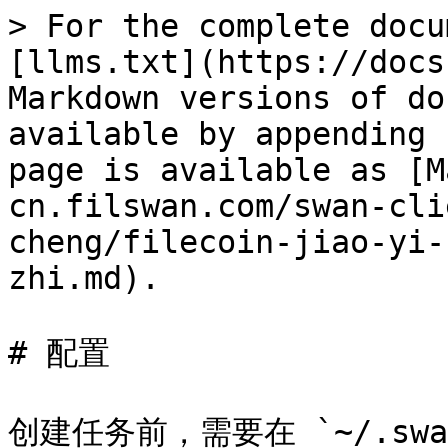
> For the complete docu
[llms.txt](https://docs
Markdown versions of do
available by appending 
page is available as [M
cn.filswan.com/swan-cli
cheng/filecoin-jiao-yi-
zhi.md).

# 配置

创建任务前，需要在 `~/.swan/