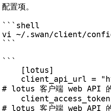
配置项。

```shell

vi ~/.swan/client/confi
```

```

    [lotus]

    client_api_url = "http://[ip]:[port]/rpc/v0"   
# lotus 客户端 web API 的
    client_access_token = ""                       
# lotus 客户端 web API