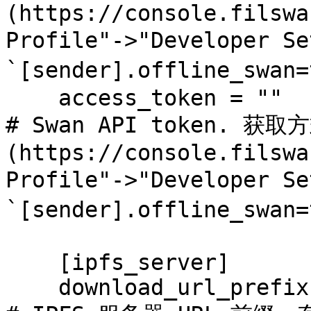
(https://console.filswa
Profile"->"Developer S
`[sender].offline_swa
    access_token = ""                              
# Swan API token. 获取方
(https://console.filswa
Profile"->"Developer S
`[sender].offline_swa
    [ipfs_server]

    download_url_prefix = "http://[ip]:[port]"     