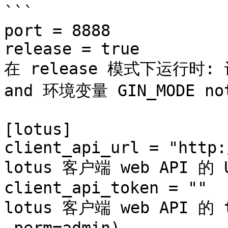
```

port = 8888

release = true          
在 release 模式下运行时: 
and 环境变量 GIN_MODE not 
[lotus]

client_api_url = "http:
lotus 客户端 web API 的 U
client_api_token = ""  
lotus 客户端 web API 的 t