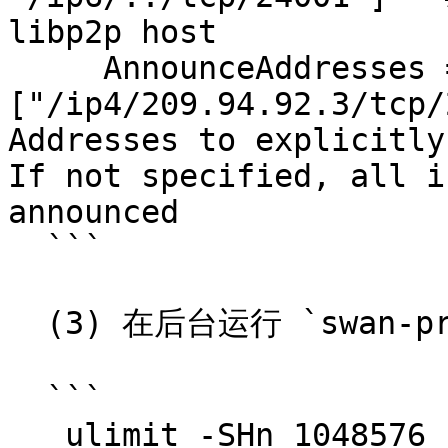
libp2p host

     AnnounceAddresses = 
["/ip4/209.94.92.3/tcp/
Addresses to explicitly
If not specified, all i
announced

  ```

  (3) 在后台运行 `swan-provider`

  ```

   ulimit -SHn 1048576
