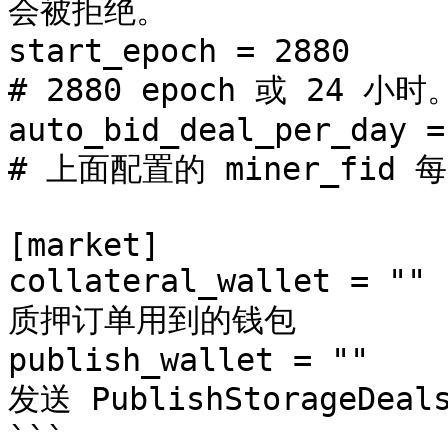
会被拒绝。

start_epoch = 2880            					
# 2880 epoch 或 24 小
auto_bid_deal_per_day = 600   		
# 上面配置的 miner_fi
[market]

collateral_wallet = "" 
质押订单用到的钱包

publish_wallet = ""    
发送 PublishStorageDe
```
