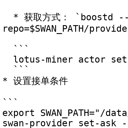
  * 获取方式： `boostd --boost-
repo=$SWAN_PATH/provide
  ```

  lotus-miner actor set-peer-id <PeerID> 

  ```

* 设置接单条件

```

export SWAN_PATH="/data
swan-provider set-ask -