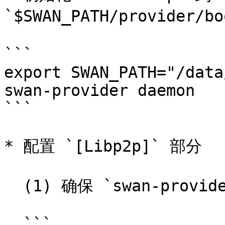
`$SWAN_PATH/provider/bo
```

export SWAN_PATH="/data
swan-provider daemon 

```

* 配置 `[Libp2p]` 部分

  (1) 确保 `swan-provider` 和 `boostd` 没有运行

  ```
