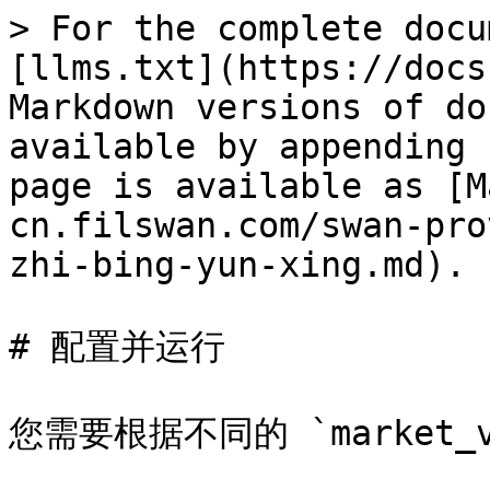
> For the complete docu
[llms.txt](https://docs
Markdown versions of do
available by appending 
page is available as [M
cn.filswan.com/swan-pro
zhi-bing-yun-xing.md).

# 配置并运行

您需要根据不同的 `market_v