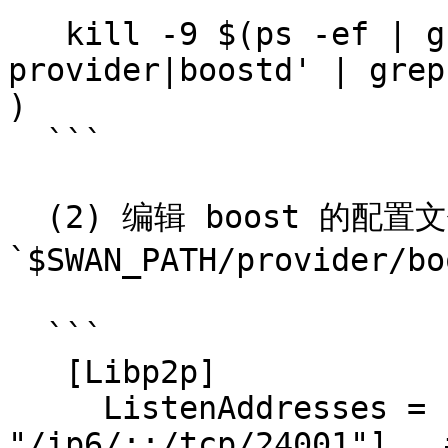
   kill -9 $(ps -ef | grep -E 'swan-
provider|boostd' | grep
)

  ```

  (2) 编辑 boost 的配置文件
`$SWAN_PATH/provider/bo
  ```

   [Libp2p]

     ListenAddresses = ["/ip4/0.0.0.0/tcp/24001", 
"/ip6/::/tcp/24001"]   