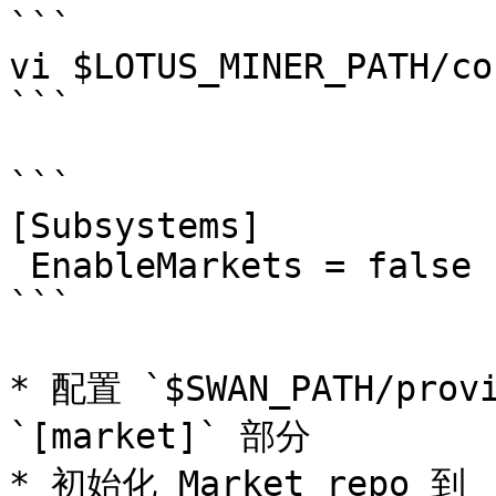
```

vi $LOTUS_MINER_PATH/co
```

```

[Subsystems] 

 EnableMarkets = false

```

* 配置 `$SWAN_PATH/provi
`[market]` 部分

* 初始化 Market repo 到 