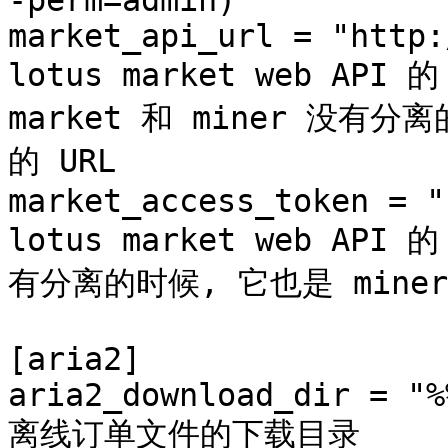
-perm=admin)

market_api_url = "http:/
lotus market web API 
market 和 miner 没有分离的
的 URL

market_access_token = "
lotus market web API 
有分离的时候, 它也是 miner w
[aria2]

aria2_download_dir = "%
离线订单文件的下载目录
