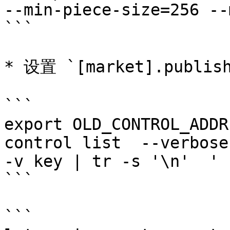
--min-piece-size=256 --
```

* 设置 `[market].publi
```

export OLD_CONTROL_ADDR
control list  --verbose
-v key | tr -s '\n'  ' '
```

```
