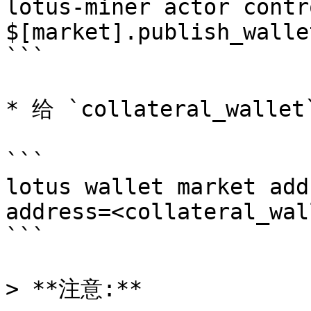
lotus-miner actor contr
$[market].publish_walle
```

* 给 `collateral_wallet
```

lotus wallet market add
address=<collateral_wal
```

> **注意:**
