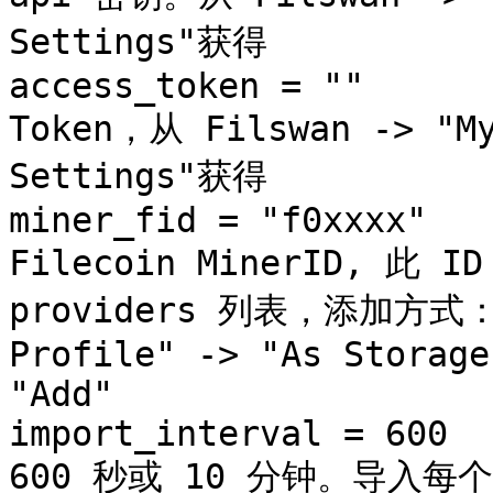
Settings"获得

access_token = ""      
Token，从 Filswan -> "My
Settings"获得

miner_fid = "f0xxxx"   
Filecoin MinerID, 此 I
providers 列表，添加方式：Sw
Profile" -> "As Storage
"Add"

import_interval = 600  
600 秒或 10 分钟。导入每