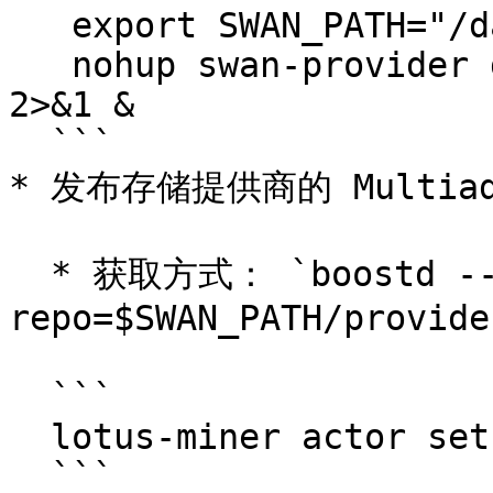
   export SWAN_PATH="/data/.swan"

   nohup swan-provider daemon >> swan-provider.log 
2>&1 & 

  ```

* 发布存储提供商的 Multiadd
  * 获取方式： `boostd --boost-
repo=$SWAN_PATH/provide
  ```

  lotus-miner actor set-addrs /ip4/<ip>/tcp/<port>   

  ```
