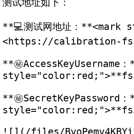
测试地址如下：

**💻测试网地址：**<mark sty
<https://calibration-fs
**㊙️AccessKeyUsername：*
style="color:red;">**fs
**㊙️SecretKeyPassword：*
style="color:red;">**fs
![](/files/BvoPemv4KBYi