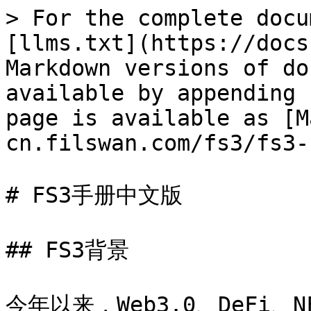
> For the complete docu
[llms.txt](https://docs
Markdown versions of do
available by appending 
page is available as [M
cn.filswan.com/fs3/fs3-
# FS3手册中文版

## FS3背景

今年以来，Web3.0、DeFi