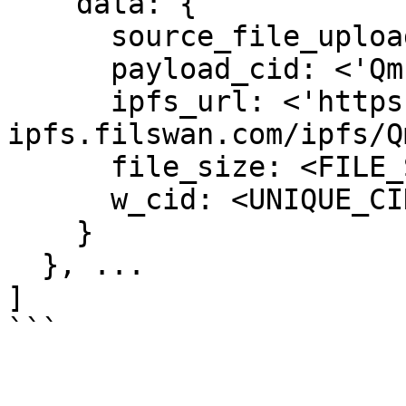
    data: {

      source_file_upload_id: <ID>,

      payload_cid: <'Qm...'>,

      ipfs_url: <'https://calibration-
ipfs.filswan.com/ipfs/Q
      file_size: <FILE_SIZE>,

      w_cid: <UNIQUE_CID>

    }

  }, ...

]
