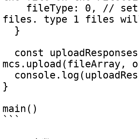
    fileType: 0, // set to 1 for nft metadata 
files. type 1 files wil
  }

  const uploadResponses = await 
mcs.upload(fileArray, o
  console.log(uploadResponses)

}

main()

```
