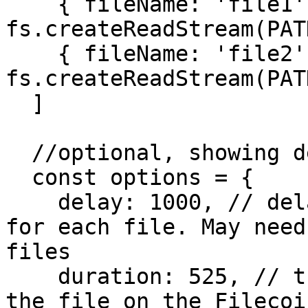
    { fileName: 'file1', file: 
fs.createReadStream(PAT
    { fileName: 'file2', file: 
fs.createReadStream(PAT
  ]

  //optional, showing default options

  const options = {

    delay: 1000, // delay between upload API calls 
for each file. May need
files

    duration: 525, // the number of days to store 
the file on the Filecoi