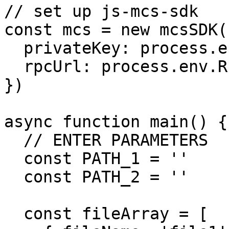
// set up js-mcs-sdk

const mcs = new mcsSDK({
  privateKey: process.env.PRIVATE_KEY,

  rpcUrl: process.env.RPC_URL,

})

async function main() {

  // ENTER PARAMETERS

  const PATH_1 = ''

  const PATH_2 = ''

  const fileArray = [
